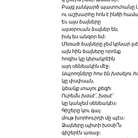
Բայց յանկարծ պատուհանը կ
ու աշխարհը հոն է ինծի համ
Եւ այս ձայները
այսօրուան ձայներ են,
իսկ ես անզօր եմ։
Մեռած ձայները չեմ կրնար լսել
այն հին ձայները որոնք
հոգիս կը կերակրէին
այդ սենեակին մէջ։
Ապրողները հոս են խօսելու 
կը փսփսան,
կեանք տալու քեզի
։
Ուրեմն 
խօսէ՛
,
 խօսէ՛
կը կանչեմ սենեակէս։
Գիշերը կու գայ
մութ խորհուրդի մը պէս։
Ձայները պիտի խօսի՞ն
գիշերէն առաջ։