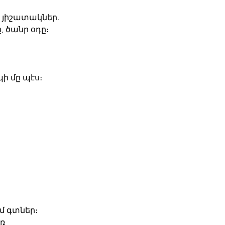
 յիշատակներ.
ը, ծանր օդը։
ի մը պէս։
եմ գտներ։
եռ