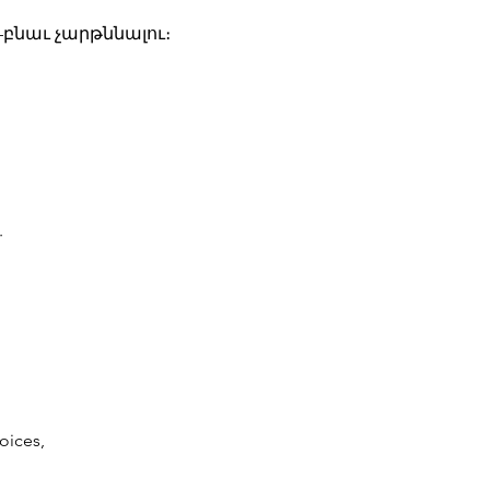
բնաւ չարթննալու։
.
oices,