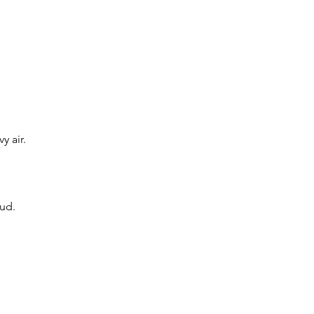
y air.
oud.