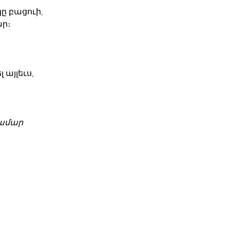
ը բացուի,
ար։
 այլեւս,
համար