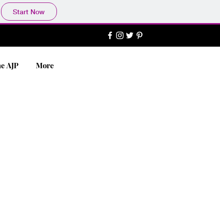
Start Now
e AJP
More