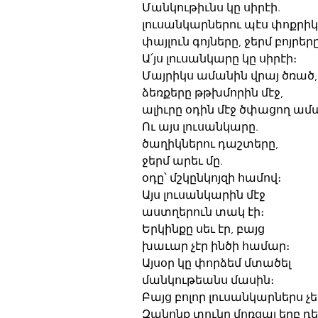
Մանկութիւնս կը սիրէի.
լուսանկարներու պէս փոքրիկ
փայլուն գոյները, ջերմ բոյրեր
Ա՛յս լուսանկարը կը սիրէի։
Մայրիկս ամանին վրայ ծռած,
ձեռքերը թթխմորին մէջ,
ալիւրը օդին մէջ ծփացող ամպ
Ու այս լուսանկարը.
ծաղիկներու դաշտերը,
ջերմ արեւ մը.
օդը՝ մշկընկոյզի համով։
Այս լուսանկարին մէջ
աստղերուն տակ էի։
Երկինքը սեւ էր, բայց
խաւար չէր ինծի համար։
Այսօր կը փորձեմ մտածել
մանկութեանս մասին։
Բայց բոլոր լուսանկարներս չ
Զանոնք տունը մոռցայ երբ դ