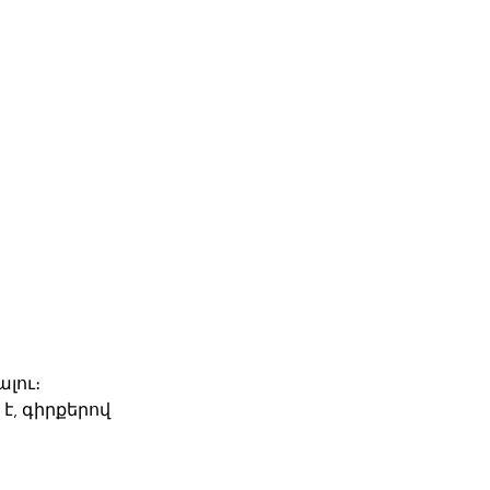
լու։
է, գիրքերով