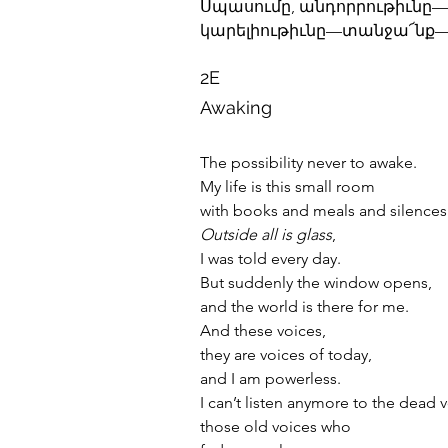
Սպասումը, անդորրութիւնը—
կարելիութիւնը—տանջա՜նք—
2E
Awaking
The possibility never to awake.
My life is this small room
with books and meals and silences
Outside all is glass
,
I was told every day.
But suddenly the window opens,
and the world is there for me.
And these voices,
they are voices of today,
and I am powerless.
I can’t listen anymore to the dead v
those old voices who